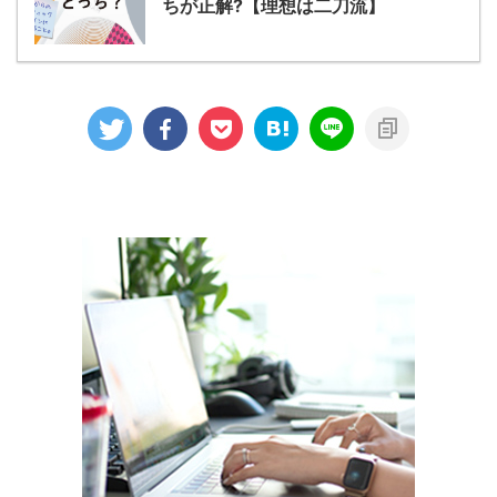
ちが正解?【理想は二刀流】